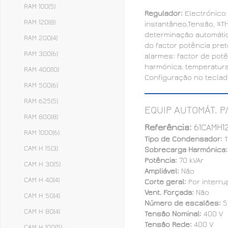
RAM 100
(5)
Regulador:
Electrónico 
RAM 120
(8)
instantâneo,Tensão, %TH
determinação automáti
RAM 200
(4)
do factor potência pre
RAM 300
(6)
alarmes: factor de pot
harmónica, temperatura
RAM 400
(10)
Configuração no teclad
RAM 500
(6)
RAM 625
(5)
EQUIP AUTOMÁT. P
RAM 800
(8)
Referência:
61CAMH1
RAM 1000
(6)
Tipo de Condensador:
T
CAM H 15
(3)
Sobrecarga Harmónica
Potência:
70 kVAr
CAM H 30
(5)
Ampliável:
Não
CAM H 40
(4)
Corte geral:
Por interru
Vent. Forçada:
Não
CAM H 50
(4)
Número de escalões:
5
CAM H 80
(4)
Tensão Nominal:
400 V
Tensão Rede:
400 V
CAM H 100
(5)