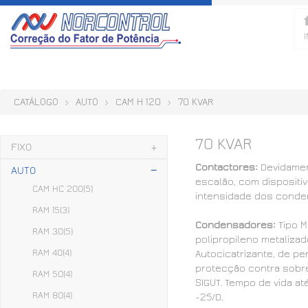
I
CATÁLOGO
AUTO
CAM H 120
70 KVAR
70 KVAR
FIXO
Contactores:
Devidame
AUTO
escalão, com dispositi
CAM HC 200
(5)
intensidade dos conde
RAM 15
(3)
Condensadores:
Tipo M
RAM 30
(5)
polipropileno metaliza
RAM 40
(4)
Autocicatrizante, de p
protecção contra sobre
RAM 50
(4)
SIGUT. Tempo de vida at
RAM 80
(4)
-25/D.