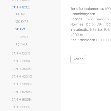
CAM H 120
(5)
Tensão Isolamento:
690
100 KVAR
Combinações:
7
Perdas:
Condensadores:
120 KVAR
Normas:
IEC 61439-1; IEC
70 KVAR
Instalação:
Interior, R.
4000 m
80 KVAR
Pot. Escalões:
10-10-10
90 KVAR
CAM H 150
(4)
Voltar
CAM H 200
(4)
CAM H 300
(6)
CAM H 400
(10)
CAM H 500
(6)
CAM H 625
(5)
CAM H 800
(8)
CAM H 1000
(6)